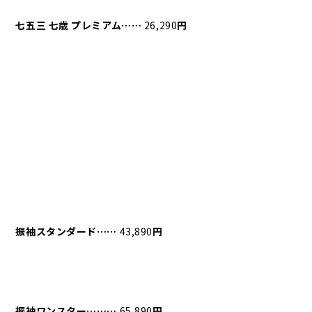
七五三
七歳
プレミアム⋯⋯
26,290
円
振袖スタンダード⋯⋯
43,890
円
振袖ワンスター⋯⋯⋯
65,890
円