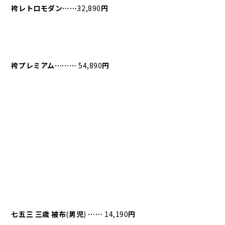
袴レトロモダン⋯⋯
32,890
円
袴プレミアム⋯⋯⋯
54,890
円
七五三
三歳
被布
(
男児
)
⋯⋯
14,190
円