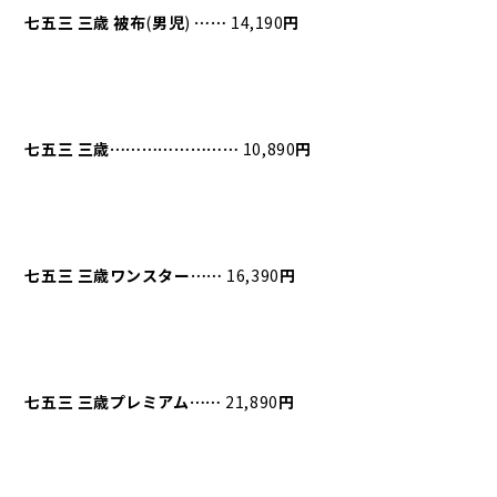
七五三
三歳
被布
(
男児
)
⋯⋯
14,190
円
七五三
三歳⋯⋯⋯⋯⋯⋯⋯⋯
10,890
円
七五三
三歳ワンスター⋯⋯
16,390
円
七五三
三歳プレミアム⋯⋯
21,890
円