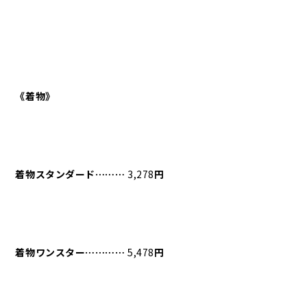
《着物》
着物スタンダード⋯⋯⋯
3,278
円
着物ワンスター⋯⋯⋯⋯
5,478
円