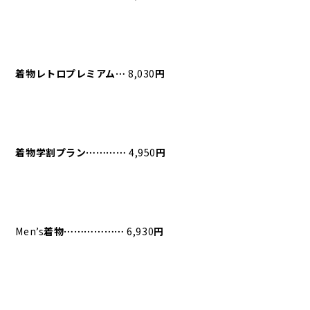
着物レトロプレミアム⋯
8,030
円
着物学割プラン⋯⋯⋯⋯
4,950
円
Men’s
着物⋯⋯⋯⋯⋯⋯
6,930
円