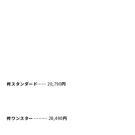
袴スタンダード⋯⋯
20,790
円
袴ワンスター
⋯⋯⋯
28,490
円