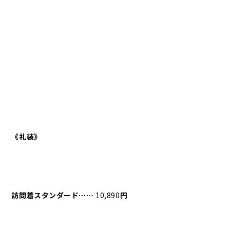
《礼装》
訪問着スタンダード⋯⋯
10,890
円