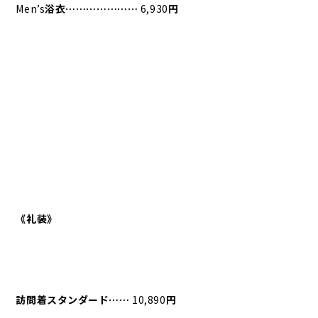
Men’s
浴衣⋯⋯⋯⋯⋯⋯⋯
6,930
円
《礼装》
訪問着スタンダード⋯⋯
10,890
円