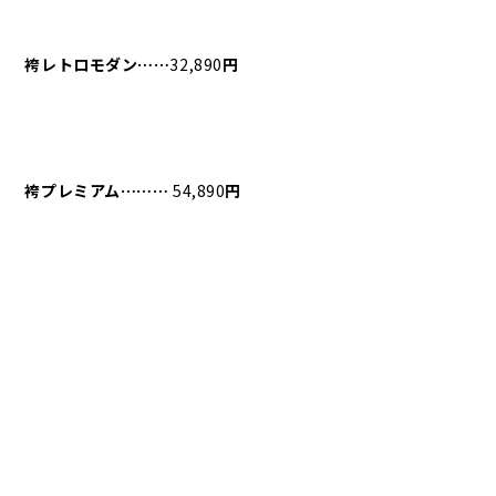
袴レトロモダン⋯⋯
32,890
円
袴プレミアム⋯⋯⋯
54,890
円