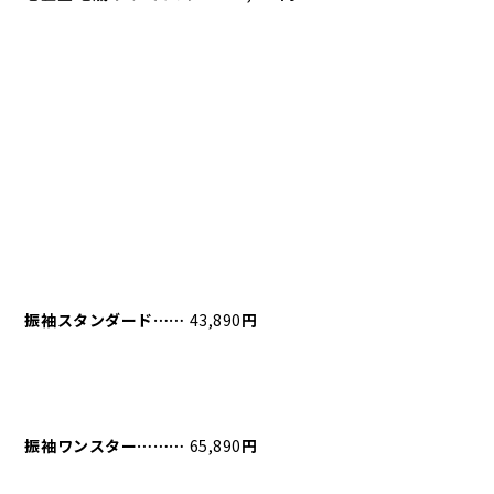
振袖スタンダード⋯⋯
43,890
円
振袖ワンスター⋯⋯⋯
65,890
円