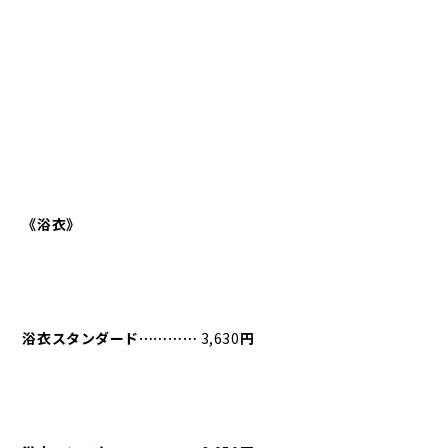
《浴衣》
浴衣スタンダード⋯⋯⋯⋯
3,630
円