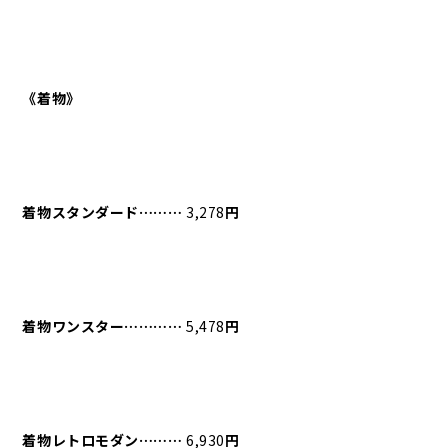
《着物》
着物スタンダード⋯⋯⋯
3,278
円
着物ワンスター⋯⋯⋯⋯
5,478
円
着物レトロモダン⋯⋯⋯
6,930
円