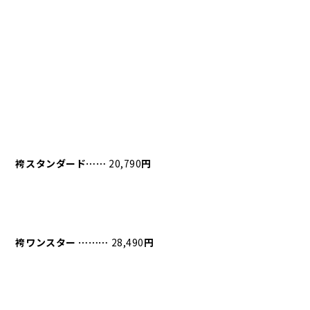
袴スタンダード⋯⋯
20,790
円
袴ワンスター
⋯⋯⋯
28,490
円