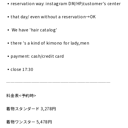
▪︎reservation way: instagram DM/HP/customer's center
▪︎that day/ even without a reservation→OK
▪︎ We have 'hair catalog'
▪︎there 's a kind of kimono for lady,men
▪︎payment: cash/credit card
▪︎close 17:30
┈┈┈┈┈┈┈┈┈┈┈┈┈┈┈┈┈┈┈┈┈┈┈┈┈
料金表<予約時>
着物スタンダード 3,278円
着物ワンスター 5,478円