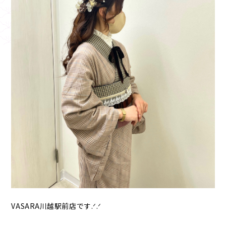
VASARA川越駅前店です.ᐟ.ᐟ