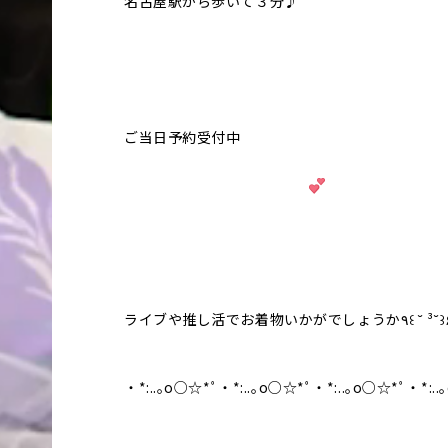
名古屋駅から歩いて３分♪
ご当日予約受付中
ライブや推し活でお着物いかがでしょ
・*:..｡o○☆*ﾟ・*:..｡o○☆*ﾟ・*:..｡o○☆*ﾟ・*:.