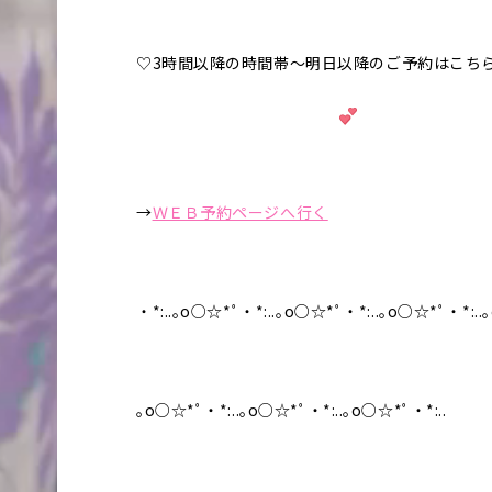
♡3時間以降の時間帯～明日以降のご予約はこち
→
ＷＥＢ予約ページへ行く
・*:..｡o○☆*ﾟ・*:..｡o○☆*ﾟ・*:..｡o○☆*ﾟ・*:.
｡o○☆*ﾟ・*:..｡o○☆*ﾟ・*:..｡o○☆*ﾟ・*:..