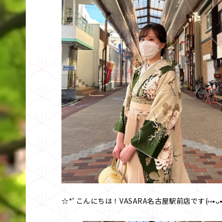
☆*ﾟこんにちは！VASARA名古屋駅前店です(⑅•ᴗ•⑅