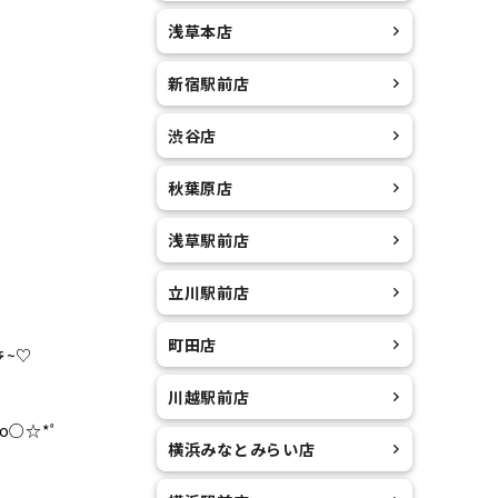
浅草本店
新宿駅前店
渋谷店
秋葉原店
浅草駅前店
立川駅前店
町田店
うか٩꒰ ˘ ³˘꒱۶~♡
川越駅前店
.｡o○☆*ﾟ
横浜みなとみらい店