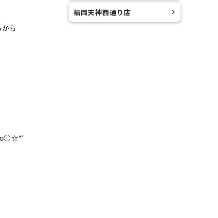
福岡天神西通り店
らから
.｡o○☆*ﾟ