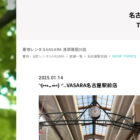
名
着物レンタルVASARA 浅草隅田川店
着物・浴衣レンタルVASARA
店舗一覧
名古屋駅前店
SHOP TOPICS
2025.01.14
◝(⑅•ᴗ•⑅) ◜..VASARA名古屋駅前店