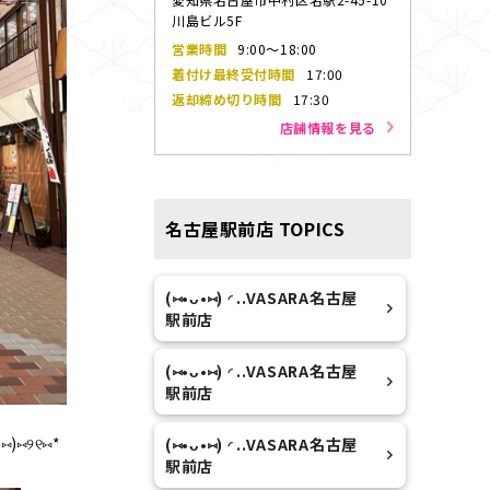
川島ビル5F
営業時間
9:00～18:00
着付け最終受付
時間
17:00
返却締め切り
時間
17:30
店舗情報を見る
名古屋駅前店
TOPICS
(⑅•ᴗ•⑅) ◜..VASARA名古屋
駅前店
(⑅•ᴗ•⑅) ◜..VASARA名古屋
駅前店
)⑅୨୧⑅*
(⑅•ᴗ•⑅) ◜..VASARA名古屋
駅前店