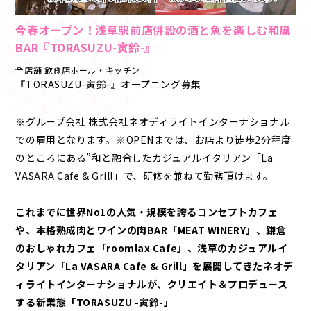
今春オープン！浅草駅前店併設の酒と魚を楽しむ和風
BAR『TORASUZU-寅鈴-』
全店舗 飲食店ホール・キッチン
『TORASUZU-寅鈴-』オープニング募集
※グループ会社 株式会社ネオディライトインターナショナル
での雇用となります。※OPENまでは、お店より徒歩2分程度
のところにある”和と融合したカジュアルイタリアン「La
VASARA Cafe & Grill」で、研修を兼ねて勤務頂けます。
これまでに世界No1の人気・規模を誇るコンセプトカフェ
や、本格熟成肉とワインの肉BAR「MEAT WINERY」、鎌倉
のおしゃれカフェ「roomlax Cafe」、浅草のカジュアルイ
タリアン「La VASARA Cafe & Grill」を展開してきたネオデ
ィライトインターナショナルが、クリエイト＆プロデュース
する新業態「TORASUZU -寅鈴-」