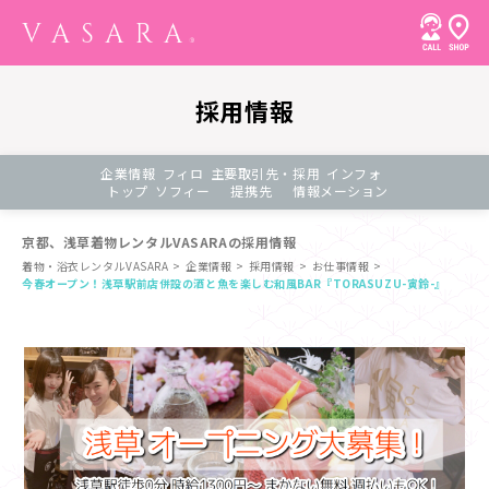
採用情報
企業情報
フィロ
主要取引先・
採用
インフォ
トップ
ソフィー
提携先
情報
メーション
京都、浅草着物レンタルVASARAの採用情報
着物・浴衣レンタルVASARA
企業情報
採用情報
お仕事情報
今春オープン！浅草駅前店併設の酒と魚を楽しむ和風BAR『TORASUZU-寅鈴-』